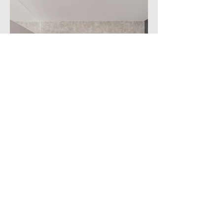
物件名
サンライフ原町A棟403
所在地
北九州市門司区原町別院
価格
939万円